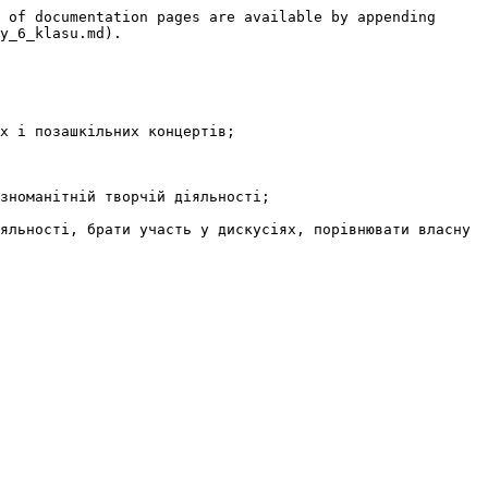
 of documentation pages are available by appending 
y_6_klasu.md).

х і позашкільних концертів;

зноманітній творчій діяльності;

яльності, брати участь у дискусіях, порівнювати власну 