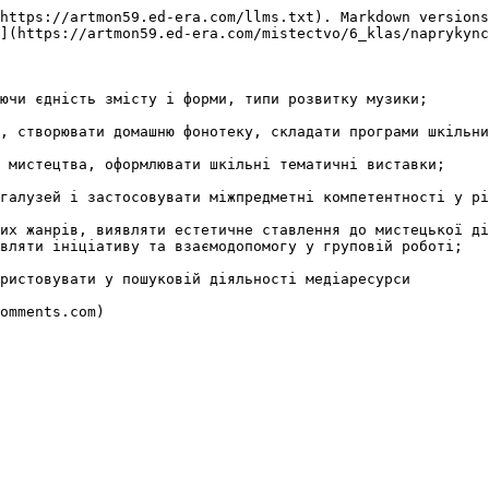
https://artmon59.ed-era.com/llms.txt). Markdown versions
](https://artmon59.ed-era.com/mistectvo/6_klas/naprykync
ючи єдність змісту і форми, типи розвитку музики;

, створювати домашню фонотеку, складати програми шкільни
 мистецтва, оформлювати шкільні тематичні виставки;

галузей і застосовувати міжпредметні компетентності у рі
их жанрів, виявляти естетичне ставлення до мистецької ді
вляти ініціативу та взаємодопомогу у груповій роботі;

ристовувати у пошуковій діяльності медіаресурси
