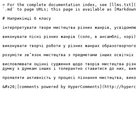
> For the complete documentation index, see [llms.txt](
`.md` to page URLs; this page is available as [Markdown
# Наприкінці 6 класу

інтерпретувати твори мистецтва різних жанрів, усвідомлю
виконувати пісні різних жанрів (соло, в ансамблі, хорі)
виконувати творчі роботи у різних жанрах образотворчого
розуміти зв’язок мистецтва з предметами інших освітніх 
висловлювати оцінні судження щодо творів мистецтва різн
думку з думкам інших і толерантно ставитися до них, вия
проявляти активність у процесі пізнання мистецтва, вико