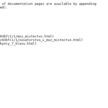
 of documentation pages are available by appending 
md).

03bfc1/1/muz_mistectvo.html)

c03bfc1/1/novatorstvo_v_muz_mistectvo.html)

kyncy_7_klasu.html)
