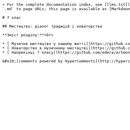
> For the complete documentation index, see [llms.txt](
`.md` to page URLs; this page is available as [Markdown
# 7 клас

## Мистецтво: діалог традицій і новаторства

**Зміст розділу:**<br>

* [ Музичне мистецтво у нашому житті](https://github.co
* [ Новаторство в музичному мистецтві](https://github.c
* [ Наприкінці 7 класу](https://github.com/edera/artmon