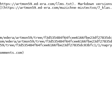
https://artmon59.ed-era.com/llms.txt). Markdown versions
](https://artmon59.ed-era.com/muzichne-mistectvo/7_klas.
m/edera/artmon59/tree/f3d535484f64fcee6166fbe23df27835dc
om/edera/artmon59/tree/f3d535484f64fcee6166fbe23df27835d
59/tree/f3d535484f64fcee6166fbe23df27835dc03bfc1/1/napry