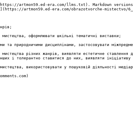
https://artmon59.ed-era.com/llms.txt). Markdown versions
](https://artmon59.ed-era.com/obrazotvorche-mistectvo/6_
нрів;

 мистецтва, оформлювати шкільні тематичні виставки;

ми та природничими дисциплінами, застосовувати міжпредме
 мистецтва різних жанрів, виявляти естетичне ставлення д
нших і толерантно ставитися до них, виявляти ініціативу 
мистецтва, використовувати у пошуковій діяльності медіар