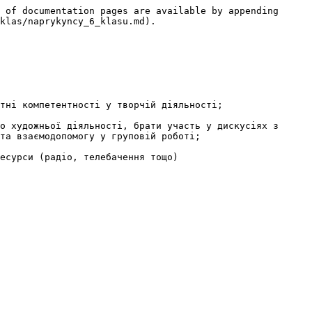
 of documentation pages are available by appending 
klas/naprykyncy_6_klasu.md).

тні компетентності у творчій діяльності;

о художньої діяльності, брати участь у дискусіях з 
та взаємодопомогу у груповій роботі;

есурси (радіо, телебачення тощо)
