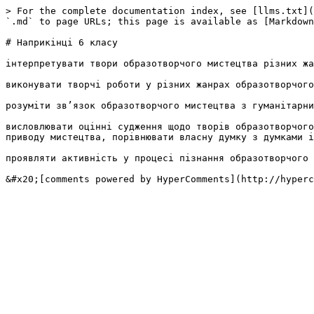
> For the complete documentation index, see [llms.txt](
`.md` to page URLs; this page is available as [Markdown
# Наприкінці 6 класу

інтерпретувати твори образотворчого мистецтва різних жа
виконувати творчі роботи у різних жанрах образотворчого
розуміти зв’язок образотворчого мистецтва з гуманітарни
висловлювати оцінні судження щодо творів образотворчого
приводу мистецтва, порівнювати власну думку з думками і
проявляти активність у процесі пізнання образотворчого 